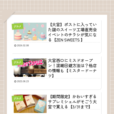
【大宮】ポストに入ってい
グルメ
た謎のスイーツ工場直売会
イベントのチラシが気にな
る【ZEN SWEETS 】
2024.02.08
大宮西口にミスドオープ
グルメ
ン！混雑回避方法は？他店
の情報も【ミスタードーナ
ツ】
2023.06.23
【期間限定】かわいすぎる
グルメ
サブレミシェルがそごう大
宮で買える【3/31まで】