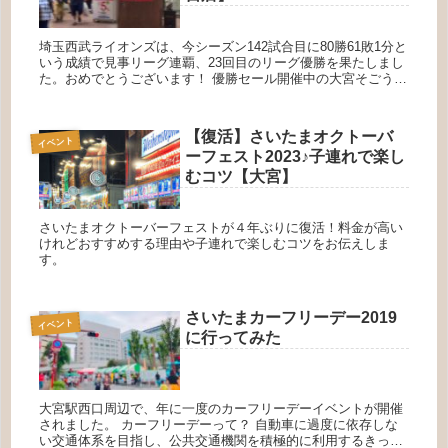
埼玉西武ライオンズは、今シーズン142試合目に80勝61敗1分と
いう成績で見事リーグ連覇、23回目のリーグ優勝を果たしまし
た。おめでとうございます！ 優勝セール開催中の大宮そごうに
行ってみた さっそく25日から、大宮そごうでも優勝記念セー
ル...
【復活】さいたまオクトーバ
イベント
ーフェスト2023♪子連れで楽し
むコツ【大宮】
さいたまオクトーバーフェストが４年ぶりに復活！料金が高い
けれどおすすめする理由や子連れで楽しむコツをお伝えしま
す。
さいたまカーフリーデー2019
イベント
に行ってみた
大宮駅西口周辺で、年に一度のカーフリーデーイベントが開催
されました。 カーフリーデーって？ 自動車に過度に依存しな
い交通体系を目指し、公共交通機関を積極的に利用するきっか