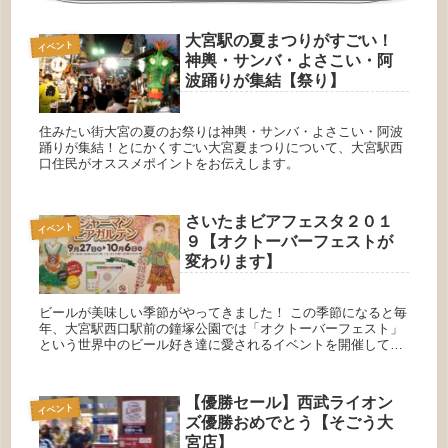
大宮駅の夏まつりがすごい！
イベント
神輿・サンバ・よさこい・阿
波踊りが集結【祭り】
住みたい街大宮の夏のお祭りは神輿・サンバ・よさこい・阿波
踊りが集結！とにかくすごい大宮夏まつりについて、大宮駅西
口住民がオススメポイントをお伝えします。
さいたまビアフェスタ２０１
イベント
９【オクトーバーフェストが
変わります】
ビールが美味しい季節がやってきました！ この季節になると毎
年、大宮駅西口駅前の鐘塚公園では「オクトーバーフェスト」
という世界中のビール好き達に愛されるイベントを開催してい
ます。 けやきひろばの方が確かにすごいけれど！？ オクトー
バーフェスト...
【優勝セール】西武ライオン
イベント
ズ優勝おめでとう【そごう大
宮店】